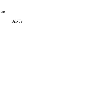
maan
Jatkuu