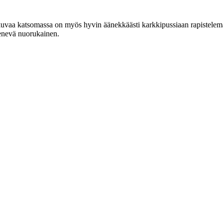
uvaa katsomassa on myös hyvin äänekkäästi karkkipussiaan rapistele
nevä nuorukainen.